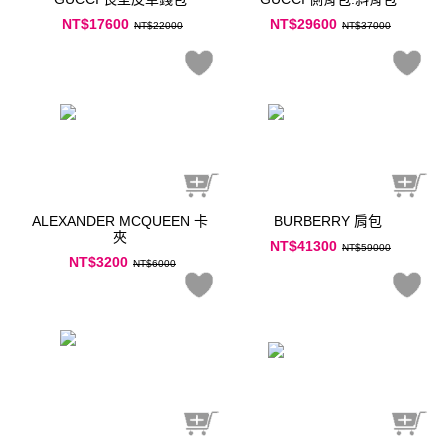
NT$17600
NT$29600
NT$22000
NT$37000
ALEXANDER MCQUEEN 卡
BURBERRY 肩包
夾
NT$41300
NT$59000
NT$3200
NT$6000