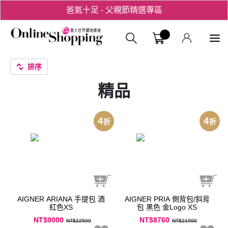
爸氣十足 - 父親節精選專區
用心愛你！七夕星選禮遇！
義大購物中
排序
精品
4
4
折
折
AIGNER ARIANA 手提包 酒
AIGNER PRIA 側背包/斜背
紅色XS
包 黑色 金Logo XS
NT$9000
NT$8760
NT$22500
NT$21900