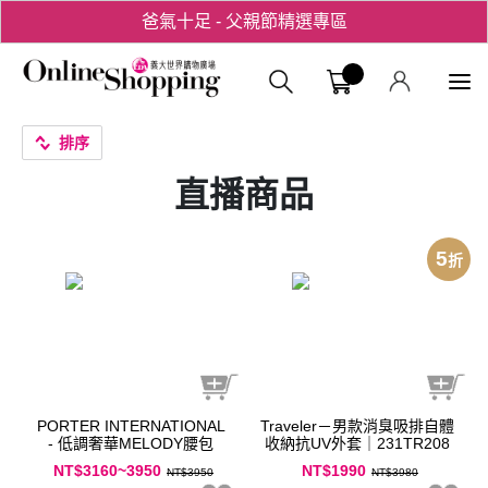
爸氣十足 - 父親節精選專區
用心愛你！七夕星選禮遇！
義大購物中
排序
直播商品
5
折
PORTER INTERNATIONAL
Traveler－男款消臭吸排自體
- 低調奢華MELODY腰包
收納抗UV外套｜231TR208
NT$3160~3950
NT$1990
NT$3950
NT$3980