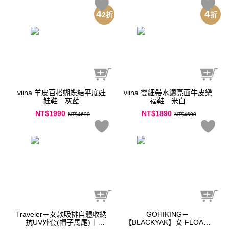
4
4
2
折
折
viina 羊皮百搭蝴蝶結平底娃
viina 雙細帶水鑽亮面牛皮樂
娃鞋－灰藍
福鞋－米白
NT$1990
NT$1890
NT$4690
NT$4690
Traveler－女款吸排自體收納
GOHIKING－
抗UV外套(帽子馬尾)｜
【BLACKYAK】女 FLOA印