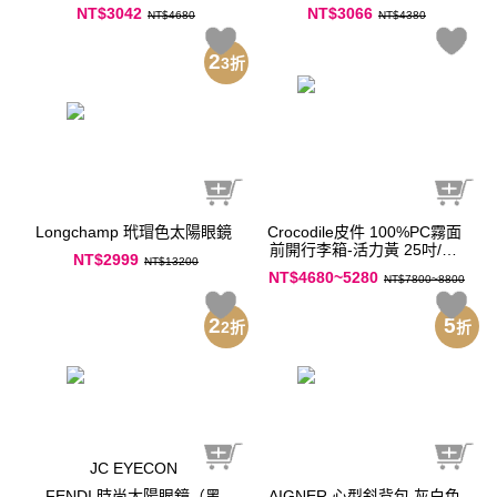
251TR219-21
花防風外套(丁香紫)-花卉圖
NT$3042
NT$3066
NT$4680
NT$4380
樣
2
3
折
Longchamp 玳瑁色太陽眼鏡
Crocodile皮件 100%PC霧面
前開行李箱-活力黃 25吋/29
NT$2999
NT$13200
吋
NT$4680~5280
NT$7800~8800
2
5
2
折
折
JC EYECON
FENDI 時尚太陽眼鏡（黑
AIGNER 心型斜背包 灰白色