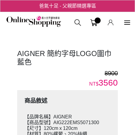
爸氣十足 - 父親節精選專區
用心愛你！七夕星選禮遇！
義大購物中
AIGNER 簡約字母LOGO圍巾
藍色
8900
3560
NT$
商品敘述
【品牌名稱】AIGNER
【商品型號】AIG222EMS5071300
【尺寸】120cm x 120cm
【材質】80%縲縈、20%絲綢