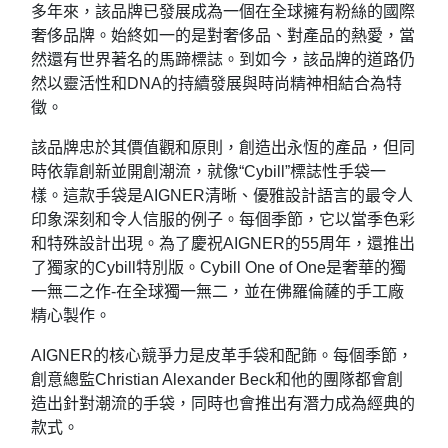
多年來，該品牌已發展成為一個在全球擁有粉絲的國際
奢侈品牌。始終如一的是對奢侈品、對產品的熱愛，當
然還有世界著名的馬蹄標誌。到如今，該品牌的道路仍
然以靈活性和DNA的持續發展與時尚精神相結合為特
徵。
該品牌忠於其價值觀和原則，創造出永恆的產品，但同
時依靠創新並開創潮流，就像“Cybill”標誌性手袋一
樣。這款手袋是AIGNER清晰、優雅設計語言的最令人
印象深刻和令人信服的例子。每個季節，它以當季色彩
和特殊設計出現。為了慶祝AIGNER的55周年，還推出
了獨家的Cybill特別版。Cybill One of One是奢華的獨
一無二之作-在全球獨一無二，並在佛羅倫薩的手工廠
精心製作。
AIGNER的核心競爭力是皮革手袋和配飾。每個季節，
創意總監Christian Alexander Beck和他的團隊都會創
造出針對潮流的手袋，同時也會推出有潛力成為經典的
款式。