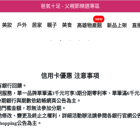
爸氣十足 - 父親節精選專區
用心愛你！七夕星選禮遇！
NEW
美妝
戶外
居家
親子
美食
高雄物產館
新品上架
直
信用卡優惠 注意事項
可享有銀行回饋。
品提供銀行分期服務，單一品牌單筆滿3千元可享3期分期零利率、單筆滿6
可分期銀行與期數依結帳網頁公告為主。
分期門檻金額，恕無法參加分期。
ing保留活動修改、變更及終止之權利，詳細活動辦法請參閱各銀行官網公
hopping公告為主。