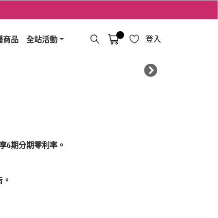
播商品
全站活動
登入
千元享6期分期零利率。
告。