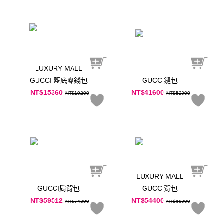
LUXURY MALL
GUCCI 藍底零錢包
GUCCI鏈包
NT$15360
NT$41600
NT$19200
NT$52000
LUXURY MALL
GUCCI肩背包
GUCCI背包
NT$59512
NT$54400
NT$74390
NT$68000