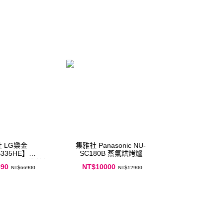
樂金
集雅社 Panasonic NU-
335HE】
SC180B 蒸氣烘烤爐
Steam四方洗蒸氣
890
NT$10000
NT$66900
NT$12900
-自動開門