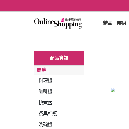
精品
時尚
商品資訊
廚房
料理機
咖啡機
快煮壺
餐具杯瓶
洗碗機