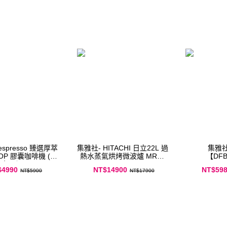
集雅社- HITACHI 日立22L 過
集雅社 LG
 POP 膠囊咖啡機 (五
熱水蒸氣烘烤微波爐 MRO-
【DFB
色可選)
VS700T
QuadWash
$4990
NT$14900
NT$59
NT$5900
NT$17900
※領券再折$1,000元※
洗碗機