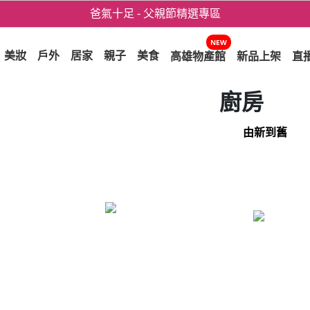
爸氣十足 - 父親節精選專區
用心愛你！七夕星選禮遇！
NEW
美妝
戶外
居家
親子
美食
高雄物產館
新品上架
直
廚房
由新到舊