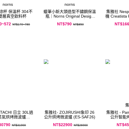
norns
norns
杯 保溫杯 304不
蠟筆小新大頭造型不鏽鋼保溫
集雅社 Nespresso 膠囊咖啡
 雙層真空飲料杯
瓶｜Norns Original Design
316內膽真空保溫杯
0~572
NT$790
NT$16
NT$170~780
NT$850
TACHI 日立 30L過
集雅社- ZOJIRUSHI象印 26
集雅社 - Pan
蒸氣烘烤微波爐
公升烘烤微波爐 (ES-SAF26)
公升智能烤箱
OW1000YT
30790
NT$22900
NT$45
NT$31900
NT$26900