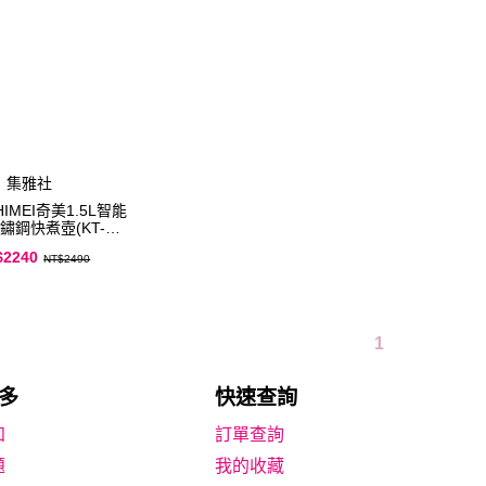
集雅社
IMEI奇美1.5L智能
鏽鋼快煮壺(KT-
15MDT0)
$2240
NT$2490
1
多
快速查詢
知
題
我的收藏