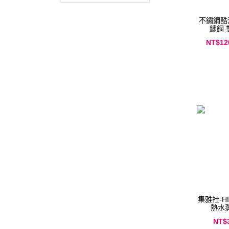
不鏽鋼酷涼
鏽鋼
NT$12
集雅社-HI
熱水
MR
NT$