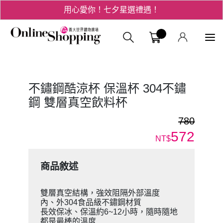
用心愛你！七夕星選禮遇！
3折起！德國工藝精品 AIGNER 流量款
義大購物中
爸氣十足 - 父親節精選專區
用心愛你！七夕星選禮遇！
不鏽鋼酷涼杯 保溫杯 304不鏽
鋼 雙層真空飲料杯
780
572
NT$
商品敘述
雙層真空結構，強效阻隔外部溫度
內、外304食品級不鏽鋼材質
長效保冰、保溫約6~12小時，隨時隨地
都是最棒的溫度