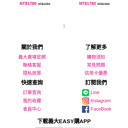
OLAF 歐拉夫 磁吸無線快充
Snoopy 磁吸無線快充
NT$1780
NT$1780
NT$1980
NT$1980
10000mAh萬能充 自帶線
10000mAh萬能充 自帶線
1
關於我們
了解更多
義大廣場官網
購物須知
聯絡客服
常見問題
隱私政策
信用卡優惠
快速查詢
訂閱我們
Line
我的收藏
Instagram
會員中心
FaceBook
下載義大EASY購APP