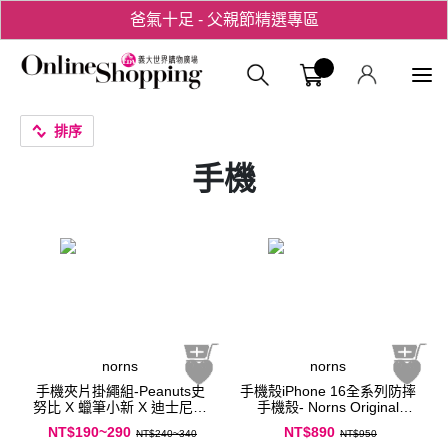
爸氣十足 - 父親節精選專區
用心愛你！七夕星選禮遇！
義大購物中
排序
手機
norns
norns
手機夾片掛繩組-Peanuts史
手機殼iPhone 16全系列防摔
努比 X 蠟筆小新 X 迪士尼三
手機殼- Norns Original
眼怪 X 蠟筆小新手腕繩組
Design 超強磁吸透明殼 16
NT$190~290
NT$890
NT$240~340
NT$950
Pro 16 plus 16 pro max