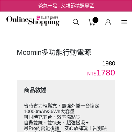
爸氣十足 - 父親節精選專區
用心愛你！七夕星選禮遇！
義大購物中
Moomin多功能行動電源
1980
1780
NT$
商品敘述
省時省力輕鬆充，最強外掛一台搞定
10000mAh/36Wh大容量
可同時充五台．效率滿點♡
自帶雙線、雙快充、超強磁吸✦
最Pro的萬能後援，安心放肆玩！告別缺