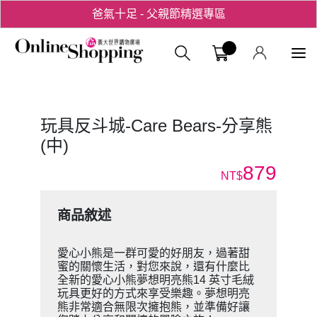
爸氣十足 - 父親節精選專區
用心愛你！七夕星選禮遇！
義大購物中
玩具反斗城-Care Bears-分享熊
(中)
879
NT$
商品敘述
愛心小熊是一群可愛的好朋友，過著甜
蜜的關懷生活，對您來說，還有什麼比
全新的愛心小熊夢想明亮熊14 ​​英寸毛絨
玩具更好的方式來享受樂趣。夢想明亮
熊非常適合無限次擁抱熊，並準備好讓