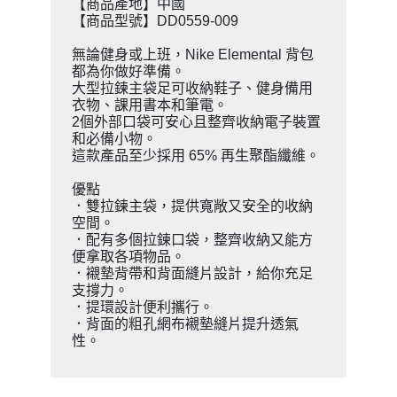
【商品產地】中國
【商品型號】DD0559-009
無論健身或上班，Nike Elemental 背包
都為你做好準備。
大型拉鍊主袋足可收納鞋子、健身備用
衣物、課用書本和筆電。
2個外部口袋可安心且整齊收納電子裝置
和必備小物。
這款產品至少採用 65% 再生聚酯纖維。
優點
．雙拉鍊主袋，提供寬敞又安全的收納
空間。
．配有多個拉鍊口袋，整齊收納又能方
便拿取各項物品。
．襯墊背帶和背面縫片設計，給你充足
支撐力。
．提環設計便利攜行。
．背面的粗孔網布襯墊縫片提升透氣
性。