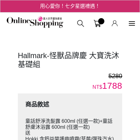
用心愛你！七夕星選禮遇！
3折起！德國工藝精品 AIGNER 流量款
義大購物中
爸氣十足 - 父親節精選專區
用心愛你！七夕星選禮遇！
Hallmark-怪獸品牌慶 大寶洗沐
基礎組
5280
1788
NT$
商品敘述
童話舒淨洗髮露 600ml (任選一款)+童話
舒膚沐浴露 600ml (任選一款)
送
Hokki 含鈣益菌護齒噴霧(草莓/彈珠汽水)