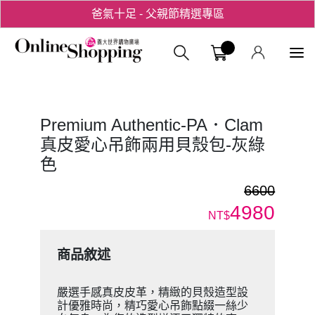
爸氣十足 - 父親節精選專區
用心愛你！七夕星選禮遇！
義大購物中
Premium Authentic-PA．Clam
真皮愛心吊飾兩用貝殼包-灰綠
色
6600
4980
NT$
商品敘述
嚴選手感真皮皮革，精緻的貝殼造型設
計優雅時尚，精巧愛心吊飾點綴一絲少