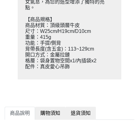
女氣息，為您的造型增添了獨特的亮
點。
【商品規格】
商品材質：頂級頭層牛皮
尺寸：W25cm/H19cm/D10cm
重量：415g
功能：手提/側背
背帶長度(含五金)：113~129cm
開口方式：金屬拉鏈
格層：袋身置物空間x1/內插袋x2
配件：真皮愛心吊飾
商品說明
購物須知
退貨須知