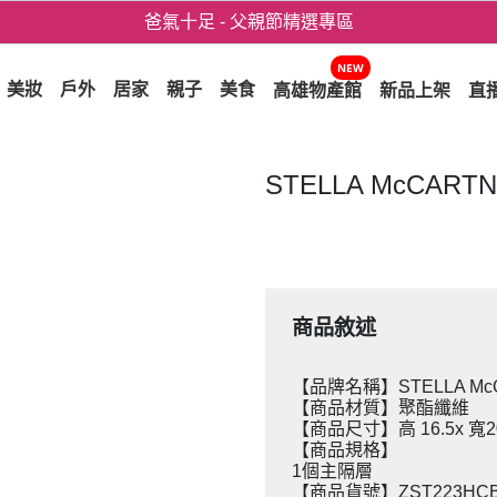
爸氣十足 - 父親節精選專區
用心愛你！七夕星選禮遇！
NEW
美妝
戶外
居家
親子
美食
高雄物產館
新品上架
直
STELLA McCAR
商品敘述
【品牌名稱】STELLA Mc
【商品材質】聚酯纖維
【商品尺寸】高 16.5x 寬2
【商品規格】
1個主隔層
【商品貨號】ZST223HCB2