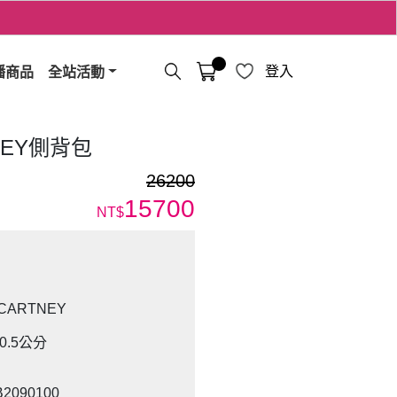
播商品
全站活動
登入
TNEY側背包
26200
15700
NT$
CARTNEY
0.5公分
090100