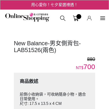
用心愛你！七夕星選禮遇！
3折起！德國工藝精品 AIGNER 流量款
義大購物中
爸氣十足 - 父親節精選專區
用心愛你！七夕星選禮遇！
New Balance-男女側背包-
LAB51526(兩色)
880
700
NT$
商品敘述
前側小收納袋，可收納隨身小物，適合
日常使用。
尺寸: 17.5 x 13.5 x 4 CM