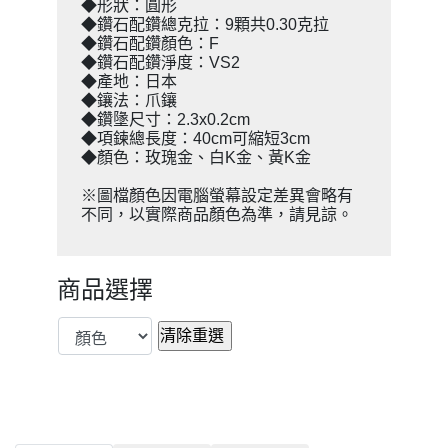
◆形狀：圓形
◆鑽石配鑽總克拉：9顆共0.30克拉
◆鑽石配鑽顏色：F
◆鑽石配鑽淨度：VS2
◆產地：日本
◆鑲法：爪鑲
◆鑽墬尺寸：2.3x0.2cm
◆項鍊總長度：40cm可縮短3cm
◆顏色：玫瑰金、白K金、黃K金
※圖檔顏色因電腦螢幕設定差異會略有
不同，以實際商品顏色為準，請見諒。
商品選擇