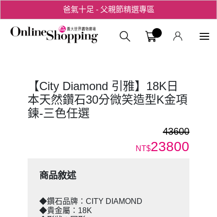
爸氣十足 - 父親節精選專區
用心愛你！七夕星選禮遇！
義大購物中
【City Diamond 引雅】18K日
本天然鑽石30分微笑造型K金項
鍊-三色任選
43600
23800
NT$
商品敘述
◆鑽石品牌：CITY DIAMOND
◆貴金屬：18K