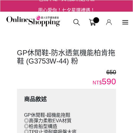
用心愛你！七夕星選禮遇！
3折起！德國工藝精品 AIGNER 流量款
義大購物中
爸氣十足 - 父親節精選專區
用心愛你！七夕星選禮遇！
GP休閒鞋-防水透氣機能柏肯拖
鞋 (G3753W-44) 粉
650
590
NT$
商品敘述
GP休閒鞋-超機能拖鞋
◎高彈力柔軟EVA材質
◎柏肯船型構造
◎TPR止滑耐磨吸盤大底