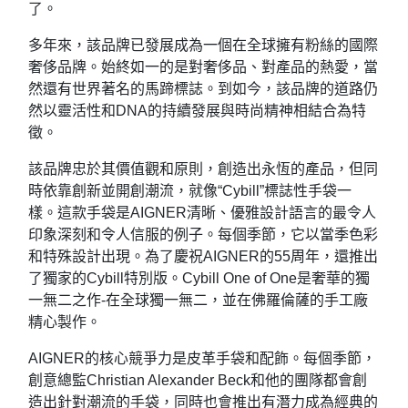
了。
多年來，該品牌已發展成為一個在全球擁有粉絲的國際
奢侈品牌。始終如一的是對奢侈品、對產品的熱愛，當
然還有世界著名的馬蹄標誌。到如今，該品牌的道路仍
然以靈活性和DNA的持續發展與時尚精神相結合為特
徵。
該品牌忠於其價值觀和原則，創造出永恆的產品，但同
時依靠創新並開創潮流，就像“Cybill”標誌性手袋一
樣。這款手袋是AIGNER清晰、優雅設計語言的最令人
印象深刻和令人信服的例子。每個季節，它以當季色彩
和特殊設計出現。為了慶祝AIGNER的55周年，還推出
了獨家的Cybill特別版。Cybill One of One是奢華的獨
一無二之作-在全球獨一無二，並在佛羅倫薩的手工廠
精心製作。
AIGNER的核心競爭力是皮革手袋和配飾。每個季節，
創意總監Christian Alexander Beck和他的團隊都會創
造出針對潮流的手袋，同時也會推出有潛力成為經典的