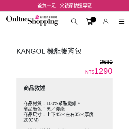
爸氣十足 - 父親節精選專區
用心愛你！七夕星選禮遇！
義大購物中
KANGOL 機能後背包
2580
1290
NT$
商品敘述
商品材質：100%聚酯纖維。
商品顏色：黑／淺綠
商品尺寸：上下45＊左右35＊厚度
20(CM)