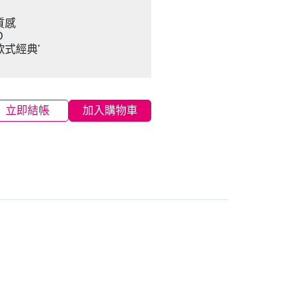
質感
O
式經典'