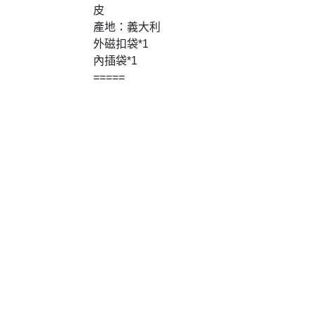
皮
產地：義大利
外磁扣袋*1
內插袋*1
=====