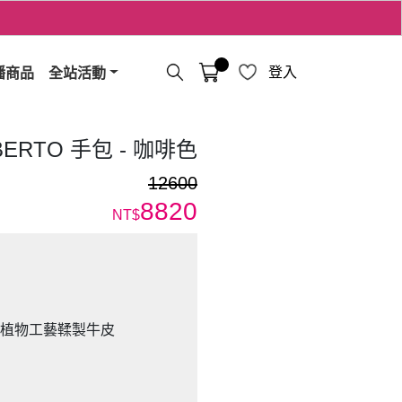
播商品
全站活動
登入
LBERTO 手包 - 咖啡色
12600
8820
NT$
統植物工藝鞣製牛皮