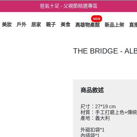
爸氣十足 - 父親節精選專區
用心愛你！七夕星選禮遇！
NEW
美妝
戶外
居家
親子
美食
高雄物產館
新品上架
直
THE BRIDGE - A
商品敘述
尺寸：27*19 cm
材質：手工打磨上色+傳
產地：義大利
外磁扣袋*1
內插袋*1