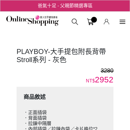
爸氣十足 - 父親節精選專區
用心愛你！七夕星選禮遇！
義大購物中
PLAYBOY-大手提包附長背帶
Stroll系列 - 灰色
3280
2952
NT$
商品敘述
．正面插袋
．背面插袋
．拉鍊中隔層
．內部插袋／拉鍊內袋／卡片格位*2