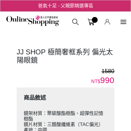
爸氣十足 - 父親節精選專區
用心愛你！七夕星選禮遇！
義大購物中
JJ SHOP 極簡奢框系列 偏光太
陽眼鏡
1580
990
NT$
商品敘述
鏡架材質：聚碳酸酯樹酯、超彈性記憶
樹酯
鏡片材質：三醋酸纖維素（TAC偏光）
產地：中國