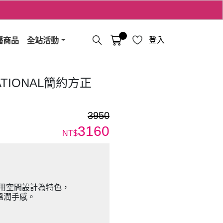
播商品
全站活動
登入
NATIONAL簡約方正
)
3950
3160
NT$
實用空間設計為特色，
溫潤手感。