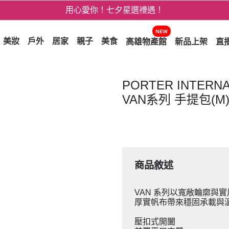
用心愛你！七夕星選禮遇！
3折起！德國工藝精品 AIGNER 流量款
NEW
美妝
戶外
居家
親子
美食
高雄物產館
新品上架
直
爸氣十足 - 父親節精選專區
用心愛你！七夕星選禮遇！
PORTER INTER
VAN系列 手提包(M
商品敘述
VAN 系列以寬敞輪廓與
厚實帆布帶來穩固承載與
壓扣式開闔