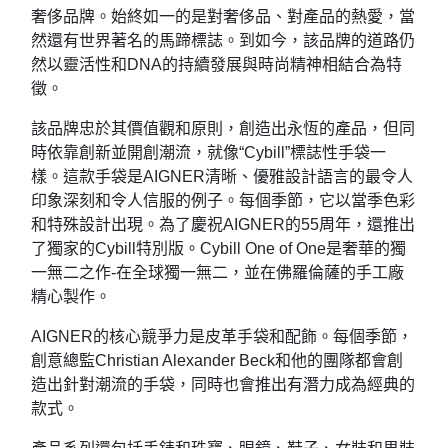
奢侈品牌。始終如一的是對奢侈品、對產品的熱愛，當
然還有世界著名的馬蹄標誌。到如今，該品牌的道路仍
然以靈活性和DNA的持續發展與時尚精神相結合為特
徵。
該品牌忠於其價值觀和原則，創造出永恆的產品，但同
時依靠創新並開創潮流，就像“Cybill”標誌性手袋一
樣。這款手袋是AIGNER清晰、優雅設計語言的最令人
印象深刻和令人信服的例子。每個季節，它以當季色彩
和特殊設計出現。為了慶祝AIGNER的55周年，還推出
了獨家的Cybill特別版。Cybill One of One是奢華的獨
一無二之作-在全球獨一無二，並在佛羅倫薩的手工廠
精心製作。
AIGNER的核心競爭力是皮革手袋和配飾。每個季節，
創意總監Christian Alexander Beck和他的團隊都會創
造出針對潮流的手袋，同時也會推出有潛力成為經典的
款式。