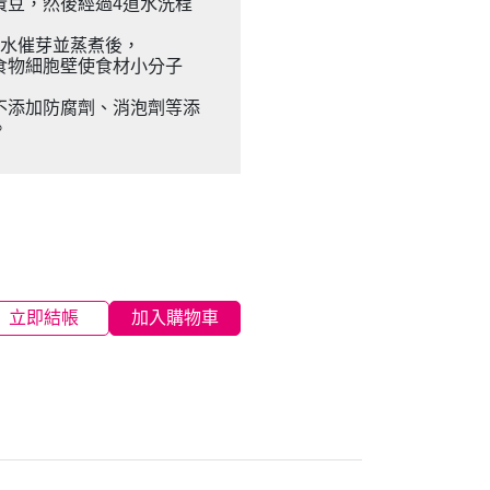
黃豆，然後經過4道水洗程
菌水催芽並蒸煮後，
食物細胞壁使食材小分子
不添加防腐劑、消泡劑等添
。