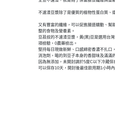
全豆不濾渣，就是為了保留膳食纖維與整
不濾渣豆漿除了是優質的植物性蛋白質、
又有豐富的纖維，可以促進腸道蠕動、幫
整的食物及營養素。
豆菽叔的不濾渣豆漿，黃(黑)豆是選用台灣
項檢驗，0農藥檢出。
堅持每日現做新鮮、口感綿密香濃不扎口
消泡劑，喝的到豆子本身的香甜味及滿滿
因為無添加，未開封請於5度C以下冷藏保
可以保存10天，開封後最佳飲用期1小時