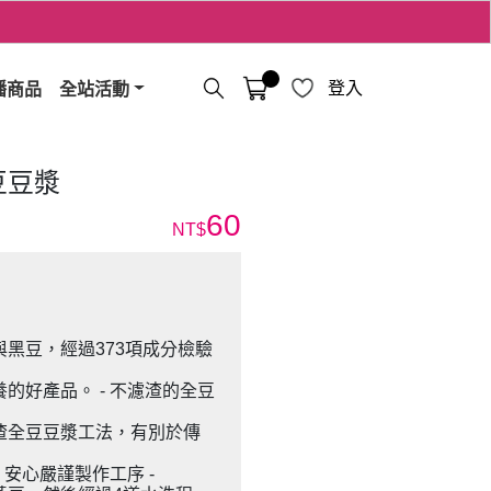
播商品
全站活動
登入
豆豆漿
60
NT$
黑豆，經過373項成分檢驗
的好產品。 - 不濾渣的全豆
渣全豆豆漿工法，有別於傳
 安心嚴謹製作工序 -