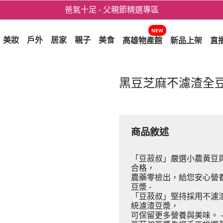
爸氣十足 - 父親節精選專區
用心愛你！七夕星選禮遇！
NEW
美妝
戶外
居家
親子
美食
高雄物產館
新品上架
直
黑豆芝麻不濾渣全
商品敘述
「豆菽叔」嚴選小農黃豆與
合格，
農藥零檢出，給您安心營養
豆漿 -
「豆菽叔」堅持採用不濾
統濾渣豆漿，
可保留更多營養與美味。 -