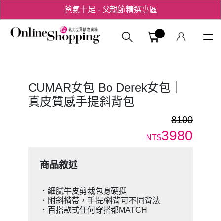
爸氣十足 - 父親節精選專區
用心愛你！七夕星選禮遇！
義大購物中
CUMAR女包 Bo Derek女包｜
真皮質感手提斜背包
8100
3980
NT$
商品敘述
．細膩牛皮剪裁包身硬挺
．附斜揹帶，手提/斜背可不同背法
．百搭款式任何穿搭都MATCH