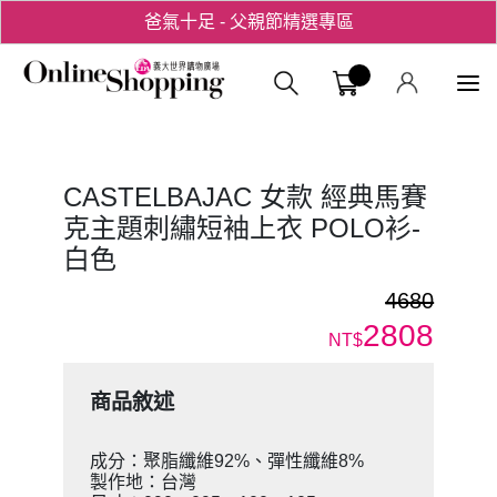
爸氣十足 - 父親節精選專區
用心愛你！七夕星選禮遇！
義大購物中
CASTELBAJAC 女款 經典馬賽
克主題刺繡短袖上衣 POLO衫-
白色
4680
2808
NT$
商品敘述
成分：聚脂纖維92%、彈性纖維8%
製作地：台灣