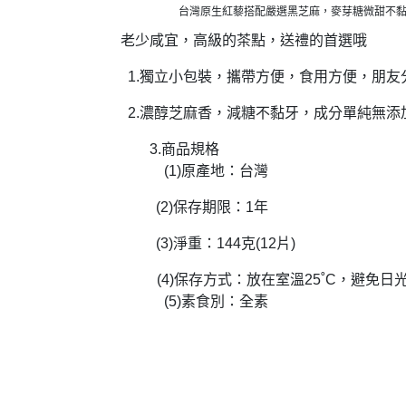
台灣原生紅藜搭配嚴選黑芝麻，麥芽糖微甜不
老少咸宜，高級的茶點，送禮的首選哦
1.
獨立小包裝，攜帶方便，食用方便，朋友
2.
濃醇芝麻香，減糖不黏牙，成分單純無添
3.商品規格
(1)原產地：台灣
(2)保存期限：1年
(3)淨重：144克(12片)
(4)保存方式：放在室溫25˚
C
，避免日
(5)素食別：全素