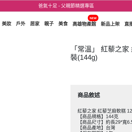
爸氣十足 - 父親節精選專區
用心愛你！七夕星選禮遇！
NEW
美妝
戶外
居家
親子
美食
高雄物產館
新品上架
直
「常溫」 紅藜之家 
裝(144g)
商品敘述
紅藜之家 紅藜芝麻軟糕 12片
【商品規格】144克
【商品尺寸】約長29*寬6.5
【商品產地】台灣