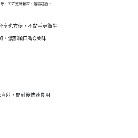
黏牙，少許芝麻顆粒，越嚼越香。
分享也方便，不黏手更衛生
加，濃郁順口香
Q
美味
光直射，開封後儘速食用