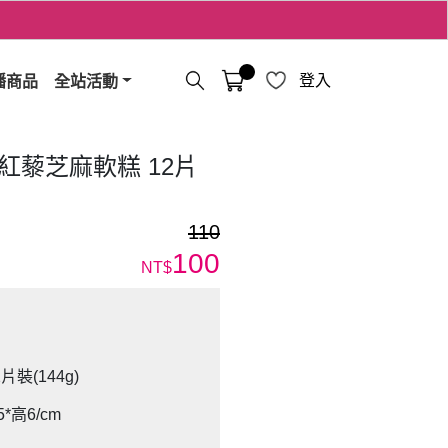
播商品
全站活動
登入
紅藜芝麻軟糕 12片
110
100
NT$
裝(144g)
*高6/cm