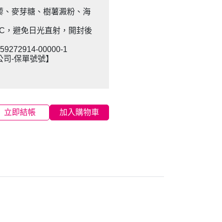
藜、麥芽糖、樹薯澱粉、海
˚C，避免日光直射，開封後
72914-00000-1
公司-保單號號】