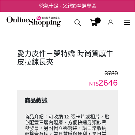
爸氣十足 - 父親節精選專區
用心愛你！七夕星選禮遇！
義大購物中
愛力皮件－夢特嬌 時尚質感牛
皮拉鍊長夾
3780
2646
NT$
商品敘述
商品介紹：可收納 12 張卡片或相片，貼
心配置三層內隔層，方便快速分類鈔票
與發票。另附獨立零錢袋，讓日常收納
更整齊有序，兼具質感與便利，是日常