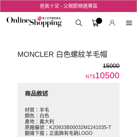
爸氣十足 - 父親節精選專區
用心愛你！七夕星選禮遇！
義大購物中
MONCLER 白色螺紋羊毛帽
15000
10500
NT$
商品敘述
材質：羊毛
顏色：白色
產地：義大利
原廠編號：K20933B00032M1241035-T
翻邊下擺；正面飾有毛氈LOGO