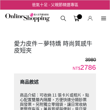
爸氣十足 - 父親節精選專區
用心愛你！七夕星選禮遇！
義大購物中
愛力皮件－夢特嬌 時尚質感牛
皮短夾
3980
2786
NT$
商品敘述
商品介紹：可收納 11 張卡片或相片，貼
心配置雙層內隔層，方便快速分類鈔票
與發票。另附獨立零錢袋，讓日常收納
更整齊有序，兼具質感與便利，是日常