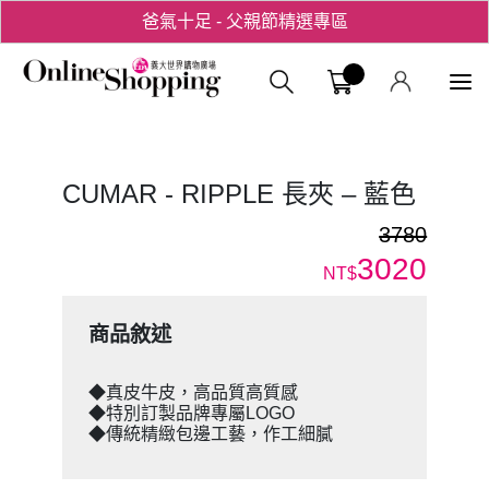
爸氣十足 - 父親節精選專區
用心愛你！七夕星選禮遇！
義大購物中
CUMAR - RIPPLE 長夾 – 藍色
3780
3020
NT$
商品敘述
◆真皮牛皮，高品質高質感
◆特別訂製品牌專屬LOGO
◆傳統精緻包邊工藝，作工細膩