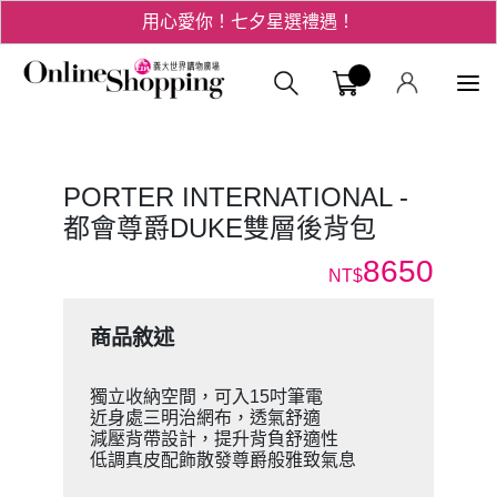
用心愛你！七夕星選禮遇！
3折起！德國工藝精品 AIGNER 流量款
義大購物中
爸氣十足 - 父親節精選專區
用心愛你！七夕星選禮遇！
PORTER INTERNATIONAL -
都會尊爵DUKE雙層後背包
8650
NT$
商品敘述
獨立收納空間，可入15吋筆電
近身處三明治網布，透氣舒適
減壓背帶設計，提升背負舒適性
低調真皮配飾散發尊爵般雅致氣息