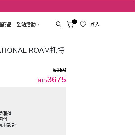
播商品
全站活動
登入
ATIONAL ROAM托特
5250
3675
NT$
置俐落
空間
兩用設計