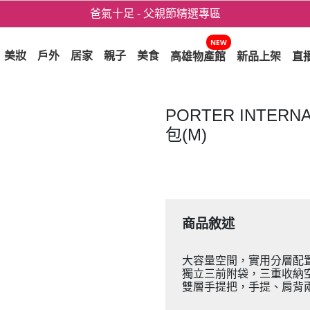
用心愛你！七夕星選禮遇！
3折起！德國工藝精品 AIGNER 流量款
NEW
美妝
戶外
居家
親子
美食
高雄物產館
新品上架
直
爸氣十足 - 父親節精選專區
用心愛你！七夕星選禮遇！
PORTER INTERN
包(M)
商品敘述
大容量空間，實用分層配
獨立三前附袋，三重收納
雙層手提把，手提、肩背