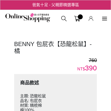
爸氣十足 - 父親節精選專區
用心愛你！七夕星選禮遇！
義大購物中
BENNY 包屁衣【恐龍松鼠】-
橘
760
390
NT$
商品敘述
主題: 恐龍松鼠
品名: 包屁衣
材質: 精梳棉
棉100%