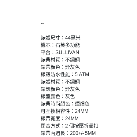
--
錶殼尺寸：44毫米
機芯：石英多功能
平台：SULLIVAN
錶帶材質：不鏽鋼
錶帶顏色：煙灰色
錶殼防水性能：5 ATM
錶殼材質：不鏽鋼
錶殼顏色：煙灰色
錶盤顏色：灰色
錶帶時尚顏色：煙燻色
可互換相容性：24MM
錶帶寬度：24MM
閉合方式：2 個按壓折疊扣
錶帶內週長：200+/- 5MM