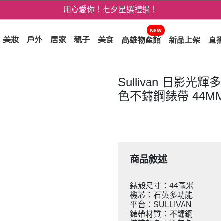
用心愛你！七夕星選禮遇！
3折起！德國工藝精品 AIGNER 流量款
NEW
美妝
戶外
居家
親子
美食
高雄物產館
新品上架
直
爸氣十足 - 父親節精選專區
用心愛你！七夕星選禮遇！
Sullivan 日影
色不鏽鋼錶帶 44M
商品敘述
錶殼尺寸：44毫米
機芯：石英多功能
平台：SULLIVAN
錶帶材質：不鏽鋼