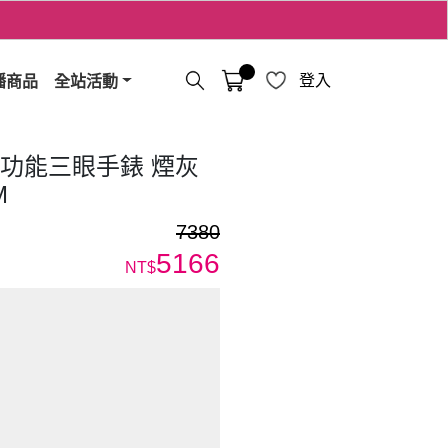
播商品
全站活動
登入
光輝多功能三眼手錶 煙灰
M
7380
5166
NT$