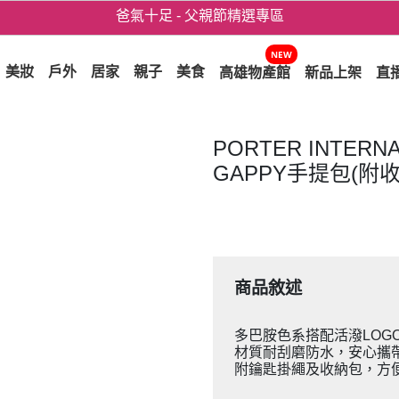
用心愛你！七夕星選禮遇！
3折起！德國工藝精品 AIGNER 流量款
NEW
美妝
戶外
居家
親子
美食
高雄物產館
新品上架
直
爸氣十足 - 父親節精選專區
用心愛你！七夕星選禮遇！
PORTER INTERN
GAPPY手提包(附
商品敘述
多巴胺色系搭配活潑LOG
材質耐刮磨防水，安心攜
附鑰匙掛繩及收納包，方