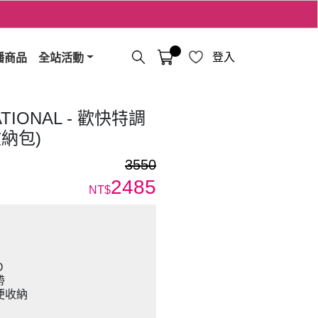
播商品
全站活動
登入
ATIONAL - 歡快特調
收納包)
3550
2485
NT$
O
帶
便收納