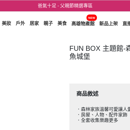
爸氣十足 - 父親節精選專區
用心愛你！七夕星選禮遇！
NEW
美妝
戶外
居家
親子
美食
高雄物產館
新品上架
直
FUN BOX 主題館
魚城堡
商品敘述
．森林家族溫馨可愛讓人
．房屋、人物、配件家飾
．全套收集樂趣更多