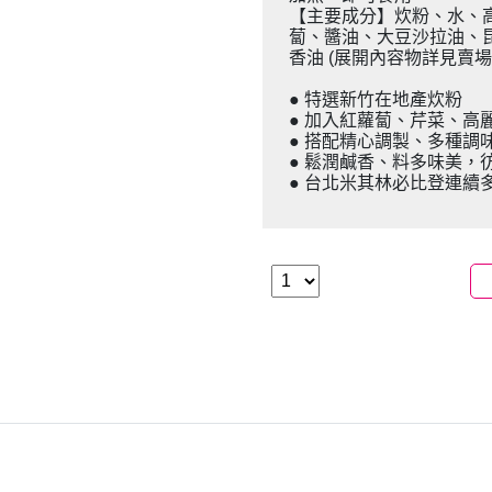
【主要成分】炊粉、水、
蔔、醬油、大豆沙拉油、
香油 (展開內容物詳見賣場
● 特選新竹在地產炊粉
● 加入紅蘿蔔、芹菜、高
● 搭配精心調製、多種調
● 鬆潤鹹香、料多味美，
● 台北米其林必比登連續