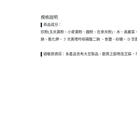
規格說明
▌
商品成分：
炊粉(玉米澱粉、小麥澱粉、麵粉、在來米粉)、水、高麗菜
鈉、氯化鉀、 5' 次黃嘌呤核磷酸二鈉 、食鹽、砂糖、 D
▌
過敏原資訊：
本產品含有大豆製品、麩質之穀物及芝麻，