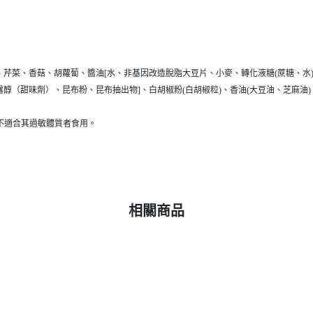
、芹菜、香菇、胡蘿蔔、醬油[水、非基因改造脫脂大豆片、小麥、轉化液糖(蔗糖、水)
 甘露醇（甜味劑）、昆布粉、昆布抽出物]、白胡椒粉(白胡椒粒)、香油(大豆油、芝麻油)
不適合其過敏體質者食用。
相關商品