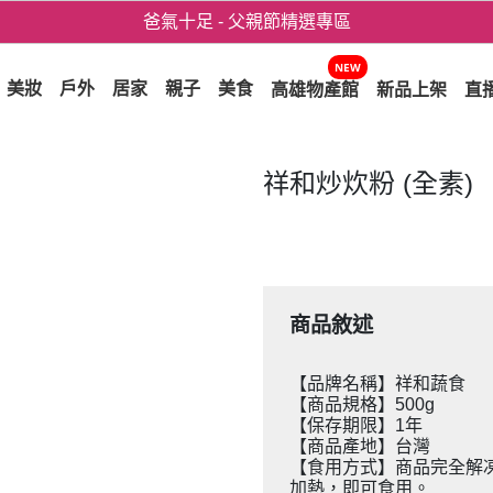
爸氣十足 - 父親節精選專區
用心愛你！七夕星選禮遇！
NEW
美妝
戶外
居家
親子
美食
高雄物產館
新品上架
直
祥和炒炊粉 (全素)
商品敘述
【品牌名稱】祥和蔬食
【商品規格】500g
【保存期限】1年
【商品產地】台灣
【食用方式】商品完全解
加熱，即可食用。