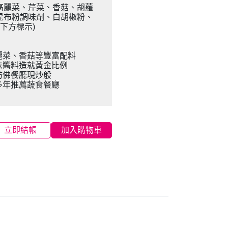
高麗菜、芹菜、香菇、胡蘿
昆布粉調味劑、白胡椒粉、
下方標示)
麗菜、香菇等豐富配料
味醬料造就黃金比例
彷佛餐廳現炒般
多年推薦蔬食餐廳