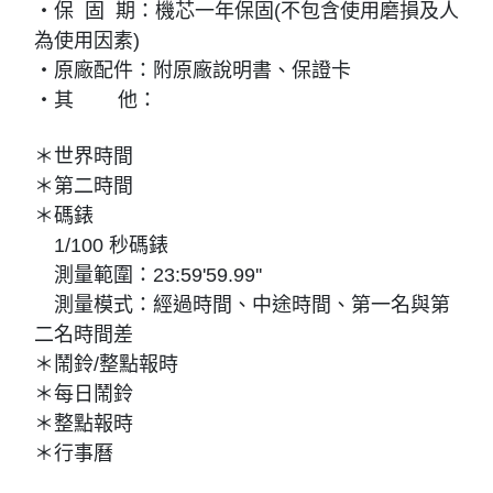
・保 固 期：機芯一年保固(不包含使用磨損及人
為使用因素)
・原廠配件：附原廠說明書、保證卡
・其 他：
＊世界時間
＊第二時間
＊碼錶
1/100 秒碼錶
測量範圍：23:59'59.99''
測量模式：經過時間、中途時間、第一名與第
二名時間差
＊鬧鈴/整點報時
＊每日鬧鈴
＊整點報時
＊行事曆