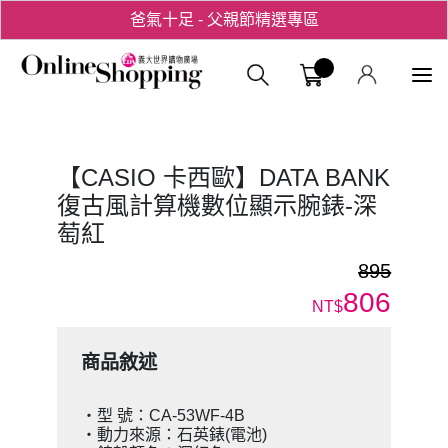
爸氣十足 - 父親節精選專區
用心愛你！七夕星選禮遇！
義大購物中
【CASIO 卡西歐】DATA BANK
復古風計算機數位顯示腕錶-深
萄紅
895
806
NT$
商品敘述
・型 號：CA-53WF-4B
・動力來源：石英錶(電池)