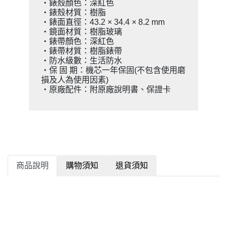
・錶殼顏色：深紅色
・錶殼材質：樹脂
・錶面直徑：43.2 × 34.4 × 8.2 mm
・鏡面材質：樹脂玻璃
・錶帶顏色：深紅色
・錶帶材質：樹脂錶帶
・防水級數：生活防水
・保 固 期：機芯一年保固(不包含使用磨
損及人為使用因素)
・原廠配件：附原廠說明書、保證卡
商品說明
購物須知
退貨須知