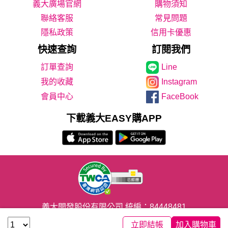
義大廣場官網
購物須知
聯絡客服
常見問題
隱私政策
信用卡優惠
快速查詢
訂閱我們
Line
我的收藏
Instagram
會員中心
FaceBook
下載義大EASY購APP
義大開發股份有限公司 統編：84448481
CopyRight© 2020義联集團版權所有