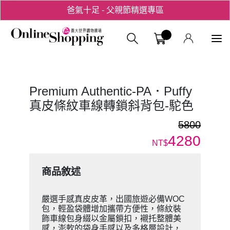
爸氣十足 - 父親節精選專區
用心愛你！七夕星選禮遇！
義大購物中
Premium Authentic-PA．Puffy
真皮條紋車線轉鎖斜背包-駝色
5800
4280
NT$
商品敘述
嚴選手感真皮皮革，出國旅遊必備WOC
包，輕盈袋體增加攜帶方便性，條紋裝
飾車線包身綴以金屬鎖扣，襯托整體美
感，澎軟的袋身手感以及多格層設計，