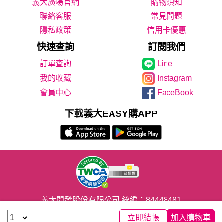
義大廣場官網
購物須知
聯絡客服
常見問題
隱私政策
信用卡優惠
快速查詢
訂閱我們
Line
我的收藏
Instagram
會員中心
FaceBook
下載義大EASY購APP
義大開發股份有限公司 統編：84448481
CopyRight© 2020義联集團版權所有