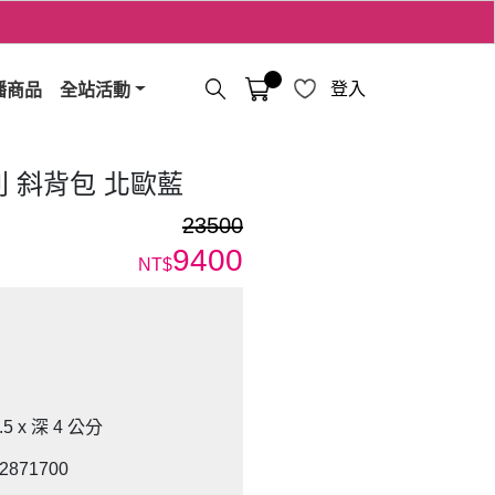
播商品
全站活動
登入
a系列 斜背包 北歐藍
23500
9400
NT$
5 x 深 4 公分
871700