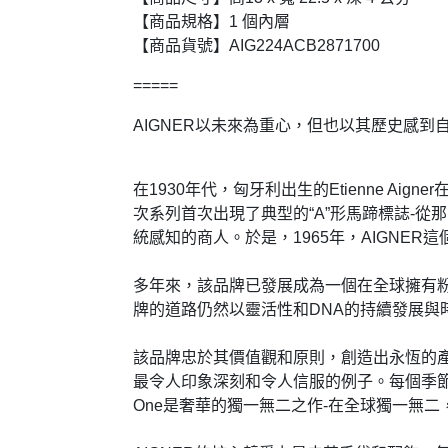
【商品規格】1 個內層
【商品貨號】AIG224ACB2871700
=====
AIGNER以未來為重心，但也以其歷史感到
在1930年代，匈牙利出生的Etienne 
次系列首次出現了典型的“A”形馬蹄標誌-從那時起
統感知的商人。於是，1965年，AIGNER
多年來，該品牌已發展成為一個在全球擁有
牌的道路仍然以靈活性和DNA的持續發展與
該品牌忠於其價值觀和原則，創造出永恆的產品
最令人印象深刻和令人信服的例子。每個季節，它以
One是奢華的獨一無二之作-在全球獨一無