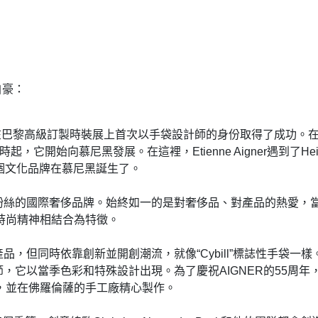
自豪：
Aigner在巴黎高級訂製時裝展上首次以手袋設計師的身份取得了成功
，它開始向慕尼黑發展。在這裡，Etienne Aigner遇到了Hein
這個文化品牌在慕尼黑誕生了。
粉絲的國際奢侈品牌。始終如一的是對奢侈品、對產品的熱愛，
時尚精神相結合為特徵。
，但同時依靠創新並開創潮流，就像“Cybill”標誌性手袋一樣
當季色彩和特殊設計出現。為了慶祝AIGNER的55周年，還推出了獨家
二，並在佛羅倫薩的手工廠精心製作。