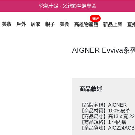
爸氣十足 - 父親節精選專區
用心愛你！七夕星選禮遇！
NEW
美妝
戶外
居家
親子
美食
高雄物產館
新品上架
直
AIGNER Evviv
商品敘述
【品牌名稱】AIGNER
【商品材質】100%皮革
【商品尺寸】高13 x 寬 22.
【商品規格】1 個內層
【商品貨號】AIG224ACB2