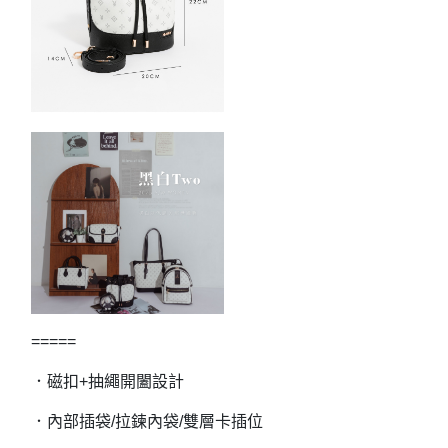
=====
．磁扣+抽繩開闔設計
．內部插袋/拉鍊內袋/雙層卡插位