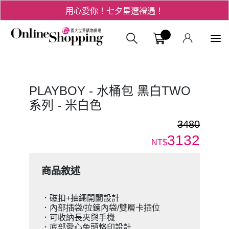
用心愛你！七夕星選禮遇！
3折起！德國工藝精品 AIGNER 流量款
義大購物中
爸氣十足 - 父親節精選專區
用心愛你！七夕星選禮遇！
PLAYBOY - 水桶包 黑白TWO
系列 - 米白色
3480
3132
NT$
商品敘述
．磁扣+抽繩開闔設計
．內部插袋/拉鍊內袋/雙層卡插位
．可收納長夾與手機
．底部愛心兔頭烙印設計