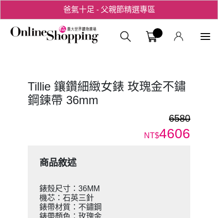
爸氣十足 - 父親節精選專區
用心愛你！七夕星選禮遇！
義大購物中
Tillie 鑲鑽細緻女錶 玫瑰金不鏽
鋼鍊帶 36mm
6580
4606
NT$
商品敘述
錶殼尺寸：36MM
機芯：石英三針
錶帶材質：不鏽鋼
錶帶顏色：玫瑰金