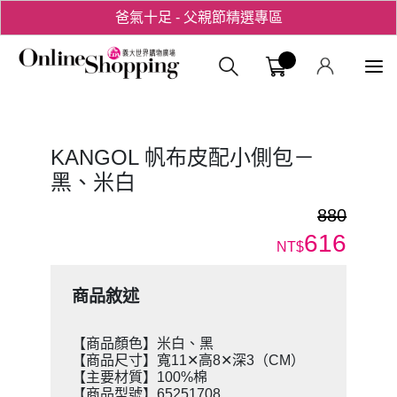
爸氣十足 - 父親節精選專區
用心愛你！七夕星選禮遇！
義大購物中
KANGOL 帆布皮配小側包－
黑、米白
880
616
NT$
商品敘述
【商品顏色】米白、黑
【商品尺寸】寬11✕高8✕深3（CM）
【主要材質】100%棉
【商品型號】65251708