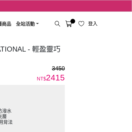
播商品
全站活動
登入
ATIONAL - 輕盈靈巧
3450
2415
NT$
防潑水
夾層
用背法