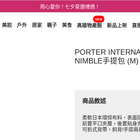
用心愛你！七夕星選禮遇！
3折起！德國工藝精品 AIGNER 流量款
NEW
美妝
戶外
居家
親子
美食
高雄物產館
新品上架
直
爸氣十足 - 父親節精選專區
用心愛你！七夕星選禮遇！
PORTER INTERN
NIMBLE手提包 (M)
商品敘述
柔軟日本環保布料，表面
前置平口夾層，後置貼身
可拆式背帶，斜背/手提兩