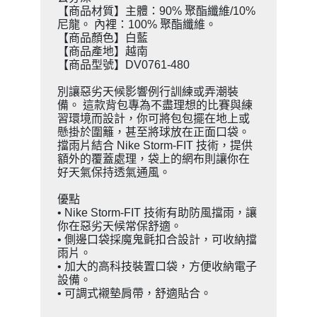
【商品材質】主體：90% 聚酯纖維/10%
尼龍。 內裡：100% 聚酯纖維。
【商品顏色】白藍
【商品產地】越南
【商品型號】DV0761-480
別讓惡劣天候影響例行訓練或弄潮裝
備。 這款背包專為不盡理想的比賽與練
習環境而設計，你可將包包擺在地上或
懸掛於圍籬，甚至將球放在正面口袋。
擋雨片結合 Nike Storm-FIT 技術，提供
額外的覆蓋處理，袋上的網布則讓你在
好天氣保持透氣通風。
優點
• Nike Storm-FIT 技術有助防風擋雨，讓
你在惡劣天候常保舒適。
• 側邊口袋採魔鬼氈扣合設計，可收納擋
雨片。
• 加大的高科技裝置口袋，方便收納電子
設備。
• 可調式襯墊肩帶，舒適貼合。