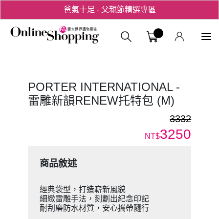
爸氣十足 - 父親節精選專區
用心愛你！七夕星選禮遇！
義大購物中
PORTER INTERNATIONAL -
雷雕新韻RENEW托特包 (M)
3332
3250
NT$
商品敘述
經典袋型，打造嶄新風貌
細緻雷雕手法，刻劃出紀念印記
耐刮磨防水材質，安心攜帶隨行