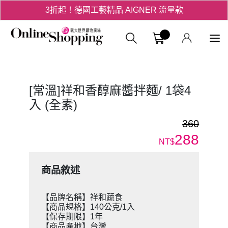
3折起！德國工藝精品 AIGNER 流量款
爸氣十足 - 父親節精選專區
義大購物中
用心愛你！七夕星選禮遇！
[常溫]祥和香醇麻醬拌麵/ 1袋4
入 (全素)
360
288
NT$
商品敘述
【品牌名稱】祥和蔬食
【商品規格】140公克/1入
【保存期限】1年
【商品產地】台灣