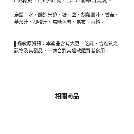
L-麩酸鈉、昆布抽出物、己二烯酸鉀(防腐劑)。
烏醋：水、釀造米酢、糖、鹽、胡蘿蔔汁、香菇、
蕃茄汁、柳橙汁、焦糖色素、昆布、香料。
▌
過敏原資訊：本產品含有大豆、芝麻、含麩質之
穀物及其製品，不適合對其過敏體質者食用。
相關商品