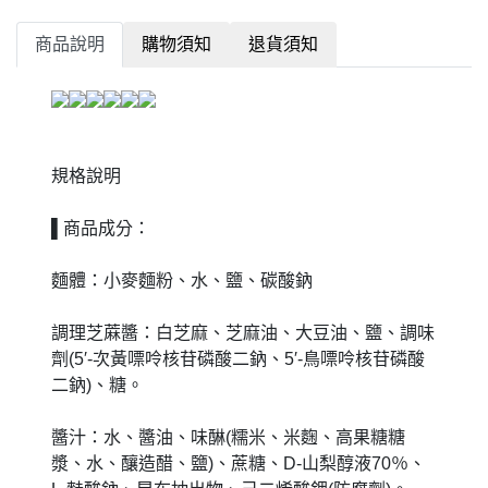
商品說明
購物須知
退貨須知
規格說明
▌商品成分：
麵體：小麥麵粉、水、鹽、碳酸鈉
調理芝蔴醬：白芝麻、芝麻油、大豆油、鹽、調味
劑(5′-次黃嘌呤核苷磷酸二鈉、5′-鳥嘌呤核苷磷酸
二鈉)、糖。
醬汁：水、醬油、味醂(糯米、米麴、高果糖糖
漿、水、釀造醋、鹽)、蔗糖、D-山梨醇液70％、