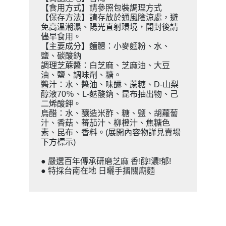
【食用方式】請參照包裝調理方式
【保存方法】請存放於通風陰涼處，避
免高溫潮濕、陽光直射環境，開封後請
儘早食用。
【主要成分】麵體：小麥麵粉、水、
鹽、碳酸鈉
調理芝蔴醬：白芝麻、芝麻油、大豆
油、鹽、調味劑、糖。
醬汁：水、醬油、味醂、蔗糖、D-山梨
醇液70％、L-麩酸鈉、昆布抽出物、己
二烯酸鉀。
烏醋：水、釀造米酢、糖、鹽、胡蘿蔔
汁、香菇、蕃茄汁、柳橙汁、焦糖色
素、昆布、香料。(展開內容物詳見賣場
下方標示)
● 嚴選百年傳承研磨芝麻 香!醇!濃!郁!
● 特採台南在地 日曬手摺關廟麵